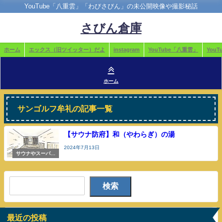
YouTube「八重雲」「わびさびん」の未公開映像や撮影秘話
さびん倉庫
ホーム
エックス（旧ツイッター）だよ
instagram
YouTube「八重雲」
You
ホーム
サンゴルフ牟礼の記事一覧
【サウナ防府】和（やわらぎ）の湯
2024年7月13日
サウナやスーパー
銭湯
検索
最近の投稿