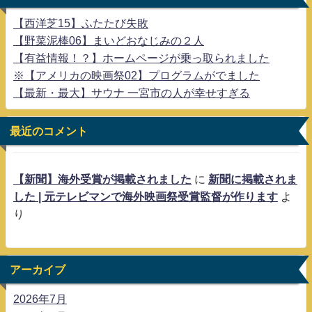
【西洋芝15】ふたたび失敗
【野菜泥棒06】まいどおなじみの２人
【有益情報！？】ホームページが乗っ取られました
※【アメリカの映画祭02】プログラムがでました
【最新・最大】サウナ 一宮市の人が幸せすぎる
最近のコメント
【新聞】海外受賞が掲載されました
に
新聞に掲載されま
した | 元テレビマンで海外映画祭受賞監督が作ります
よ
り
アーカイブ
2026年7月