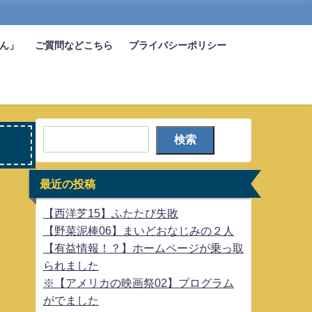
びん」
ご質問などこちら
プライバシーポリシー
検索
最近の投稿
【西洋芝15】ふたたび失敗
【野菜泥棒06】まいどおなじみの２人
【有益情報！？】ホームページが乗っ取
られました
※【アメリカの映画祭02】プログラム
がでました