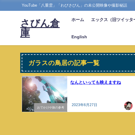
YouTube「八重雲」「わびさびん」の未公開映像や撮影秘話
ホーム
エックス（旧ツイッタ
さびん倉
庫
English
ガラスの鳥居の記事一覧
なんといっても映えますね
2023年6月27日
おでかけや旅の参考