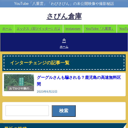
YouTube「八重雲」「わびさびん」の未公開映像や撮影秘話
さびん倉庫
ホーム
エックス（旧ツイッター）だよ
instagram
YouTube「八重雲」
You
ホーム
インターチェンジの記事一覧
グーグルさんも騙される？鹿児島の高速無料区
間
おでかけや旅の参
2023年6月22日
考
検索