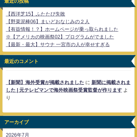
最近の投稿
【西洋芝15】ふたたび失敗
【野菜泥棒06】まいどおなじみの２人
【有益情報！？】ホームページが乗っ取られました
※【アメリカの映画祭02】プログラムがでました
【最新・最大】サウナ 一宮市の人が幸せすぎる
最近のコメント
【新聞】海外受賞が掲載されました
に
新聞に掲載されま
した | 元テレビマンで海外映画祭受賞監督が作ります
よ
り
アーカイブ
2026年7月