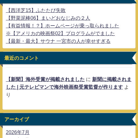
【西洋芝15】ふたたび失敗
【野菜泥棒06】まいどおなじみの２人
【有益情報！？】ホームページが乗っ取られました
※【アメリカの映画祭02】プログラムがでました
【最新・最大】サウナ 一宮市の人が幸せすぎる
最近のコメント
【新聞】海外受賞が掲載されました
に
新聞に掲載されま
した | 元テレビマンで海外映画祭受賞監督が作ります
よ
り
アーカイブ
2026年7月