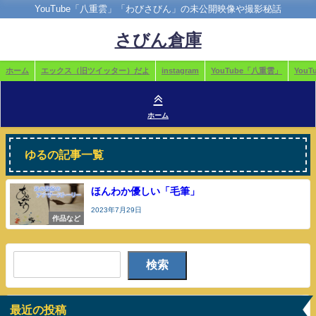
YouTube「八重雲」「わびさびん」の未公開映像や撮影秘話
さびん倉庫
ホーム
エックス（旧ツイッター）だよ
instagram
YouTube「八重雲」
You
ホーム
ゆるの記事一覧
ほんわか優しい「毛筆」
2023年7月29日
作品など
検索
最近の投稿