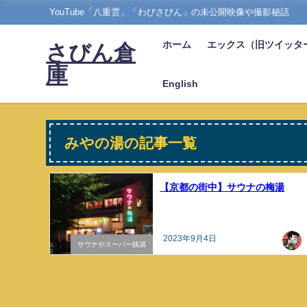
YouTube「八重雲」「わびさびん」の未公開映像や撮影秘話
ホーム
エックス（旧ツイッタ
さびん倉
庫
English
みやの湯の記事一覧
【京都の街中】サウナの梅湯
2023年9月4日
サウナやスーパー銭湯