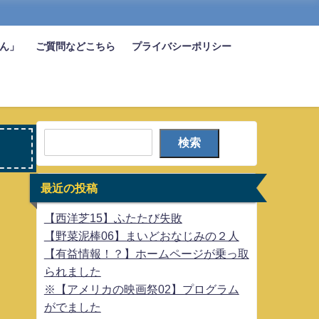
びん」
ご質問などこちら
プライバシーポリシー
検索
最近の投稿
【西洋芝15】ふたたび失敗
【野菜泥棒06】まいどおなじみの２人
【有益情報！？】ホームページが乗っ取
られました
※【アメリカの映画祭02】プログラム
がでました