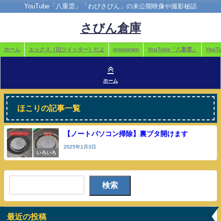
YouTube「八重雲」「わびさびん」の未公開映像や撮影秘話
さびん倉庫
ホーム
エックス（旧ツイッター）だよ
instagram
YouTube「八重雲」
You
ホーム
ほこりの記事一覧
【ノートパソコン掃除】裏ブタ開けます
2025年1月3日
いろいろ
検索
最近の投稿