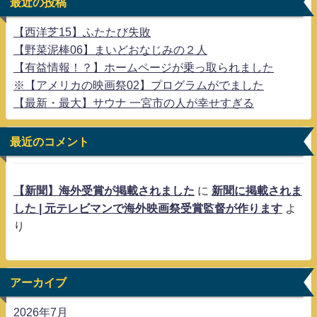
最近の投稿
【西洋芝15】ふたたび失敗
【野菜泥棒06】まいどおなじみの２人
【有益情報！？】ホームページが乗っ取られました
※【アメリカの映画祭02】プログラムがでました
【最新・最大】サウナ 一宮市の人が幸せすぎる
最近のコメント
【新聞】海外受賞が掲載されました
に
新聞に掲載されま
した | 元テレビマンで海外映画祭受賞監督が作ります
よ
り
アーカイブ
2026年7月