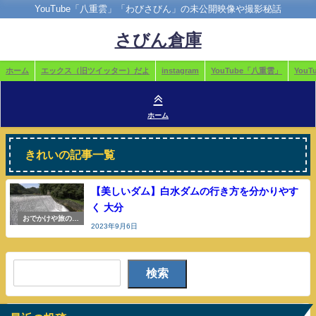
YouTube「八重雲」「わびさびん」の未公開映像や撮影秘話
さびん倉庫
ホーム
エックス（旧ツイッター）だよ
instagram
YouTube「八重雲」
You
ホーム
きれいの記事一覧
【美しいダム】白水ダムの行き方を分かりやす
く 大分
おでかけや旅の参
2023年9月6日
考
検索