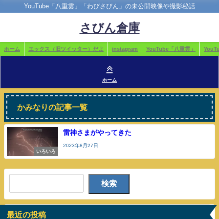
YouTube「八重雲」「わびさびん」の未公開映像や撮影秘話
さびん倉庫
ホーム
エックス（旧ツイッター）だよ
instagram
YouTube「八重雲」
You
ホーム
かみなりの記事一覧
雷神さまがやってきた
2023年8月27日
いろいろ
検索
最近の投稿