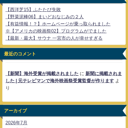
【西洋芝15】ふたたび失敗
【野菜泥棒06】まいどおなじみの２人
【有益情報！？】ホームページが乗っ取られました
※【アメリカの映画祭02】プログラムがでました
【最新・最大】サウナ 一宮市の人が幸せすぎる
最近のコメント
【新聞】海外受賞が掲載されました
に
新聞に掲載されま
した | 元テレビマンで海外映画祭受賞監督が作ります
よ
り
アーカイブ
2026年7月